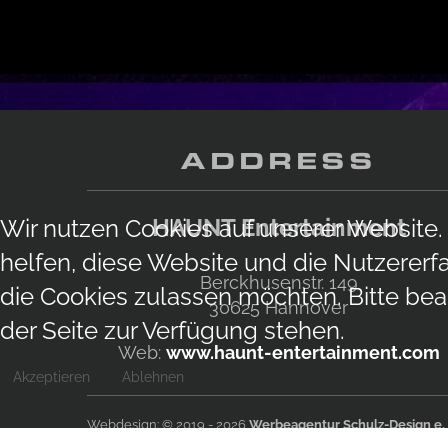
ADDRESS
HAUNT Entertainment
Wir nutzen Cookies auf unserer Website. 
helfen, diese Website und die Nutzererf
Berckhusenstr. 149
die Cookies zulassen möchten. Bitte bea
30625
Hannover
der Seite zur Verfügung stehen.
Web:
www.haunt-entertainment.com
Akzeptieren
Ablehnen
Webdesign: © 2019 - 2026
Werbeagentur Schulz-Design e.