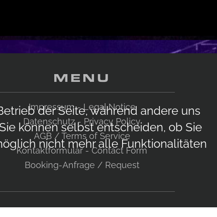
MENU
Impressum - Legal Notice
 Betrieb der Seite, während andere uns
Datenschutz - Privacy Policy
 Sie können selbst entscheiden, ob Sie
AGB / Terms of Service
glich nicht mehr alle Funktionalitäten
Kontaktformular - Contact Form
Booking-Anfrage / Request