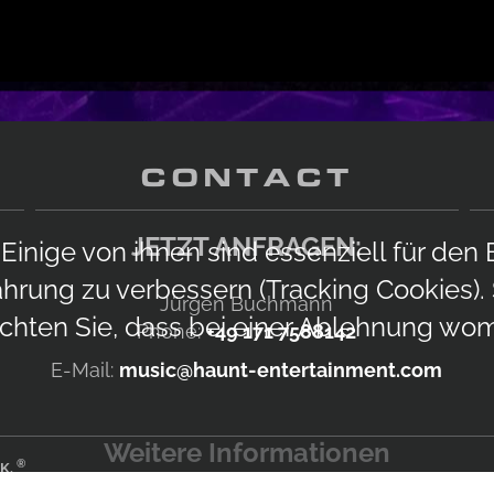
CONTACT
JETZT ANFRAGEN:
Einige von ihnen sind essenziell für den
ahrung zu verbessern (Tracking Cookies).
Jürgen Buchmann
chten Sie, dass bei einer Ablehnung womö
Phone:
+49 171 7588142
E-Mail:
music@haunt-entertainment.com
Weitere Informationen
®
 K.