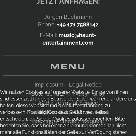
JETZT ANFRAGEN:
Jürgen Buchmann
Phone:
+49 171 7588142
E-Mail:
music@haunt-
entertainment.com
MENU
Impressum - Legal Notice
Wir nutzen Cookies auf unserer Website. Einige von ihnen
Datenschutz - Privacy Policy
sind essenziell für den Betrieb der Seite, während andere uns
AGB / Terms of Service
helfen, diese Website und die Nutzererfahrung zu
Kontaktformular - Contact Form
verbessern (Tracking Cookies). Sie können selbst
entscheiden, ob Sie die Cookies zulassen möchten. Bitte
Booking-Anfrage / Request
beachten Sie, dass bei einer Ablehnung womöglich nicht
mehr alle Funktionalitäten der Seite zur Verfügung stehen.